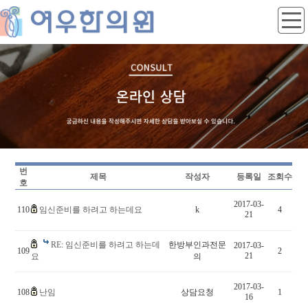
번
제목
작성자
등록일
조회수
호
2017-03-
110
임신준비를 하려고 하는데요
k
4
21
RE: 임신준비를 하려고 하는데
한방부인과전문
2017-03-
109
2
21
요
의
2017-03-
108
난임
상담요청
1
16