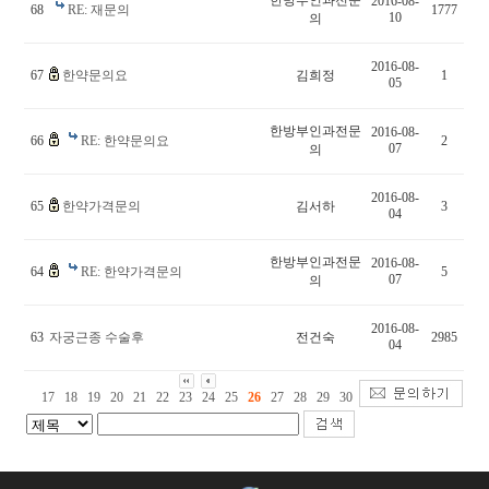
2016-08-
68
RE: 재문의
1777
10
의
2016-08-
67
한약문의요
김희정
1
05
한방부인과전문
2016-08-
66
RE: 한약문의요
2
07
의
2016-08-
65
한약가격문의
김서하
3
04
한방부인과전문
2016-08-
64
RE: 한약가격문의
5
07
의
2016-08-
63
자궁근종 수술후
전건숙
2985
04
17
18
19
20
21
22
23
24
25
26
27
28
29
30