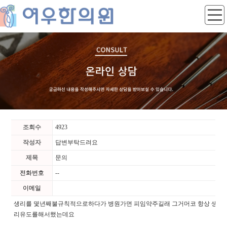
조회수
4923
작성자
답변부탁드려요
제목
문의
전화번호
--
이메일
생리를 몇년째불규칙적으로하다가 병원가면 피임약주길래 그거머코 항상 생
리유도를해서했는데요