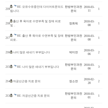
RE: 모유수유중인데 다이어트문의드
한방부인과전
2018-03-
219
1
11
립니다.
문의
출산 후 육아로 수면부족 및 장애 피로
2018-03-
218
정희워
1
08
및 ..
RE: 출산 후 육아로 수면부족 및 장애
한방부인과전
2018-03-
217
1
08
피로..
문의
2018-03-
216
나이 많은 새내기 부부입니다
박미연
2
06
한방부인과전
2018-03-
215
RE: 나이 많은 새내기 부부입니다
3
06
문의
2018-02-
214
자궁선근증 치료 문의
정소연
2
28
한방부인과전
2018-03-
213
RE: 자궁선근증 치료 문의
1
01
문의