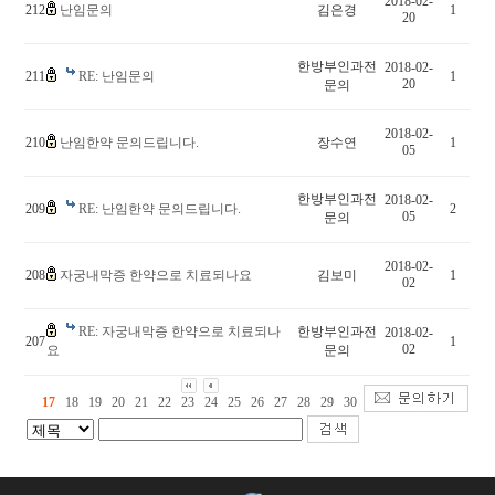
2018-02-
212
난임문의
김은경
1
20
한방부인과전
2018-02-
211
RE: 난임문의
1
20
문의
2018-02-
210
난임한약 문의드립니다.
장수연
1
05
한방부인과전
2018-02-
209
RE: 난임한약 문의드립니다.
2
05
문의
2018-02-
208
자궁내막증 한약으로 치료되나요
김보미
1
02
RE: 자궁내막증 한약으로 치료되나
한방부인과전
2018-02-
207
1
02
요
문의
17
18
19
20
21
22
23
24
25
26
27
28
29
30