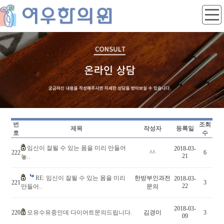
번
조회
제목
작성자
등록일
호
수
임신이 잘될 수 있는 몸을 미리 만들어
2018-03-
222
^^
6
21
놓..
RE: 임신이 잘될 수 있는 몸을 미리
한방부인과전
2018-03-
221
3
22
만들어..
문의
2018-03-
220
모유수유중인데 다이어트문의드립니다.
김경미
3
09