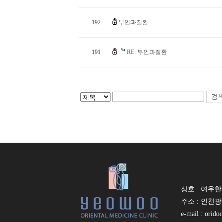
192
부인과질환
191
RE: 부인과질환
상호 : 여우한의
주소 : 인천광역
e-mail : orid