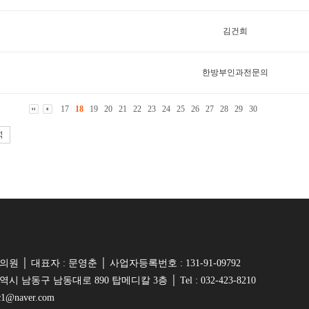
김건희
한방부인과전문의
17
18
19
20
21
22
23
24
25
26
27
28
29
30
원 │ 대표자 : 문영춘 │ 사업자등록번호 : 131-91-09792
시 남동구 남동대로 890 탑메디칼 3층 │ Tel : 032-423-8210
oc1@naver.com