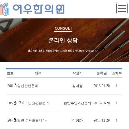
번호
제목
작성자
등록일
조회수
206
임신관련문의
김미정
2018-01-20
1
205
RE: 임신관련문의
한방부인과전문의
2018-01-20
1
204
답변 부탁드립니다.
이정화
2017-12-29
1