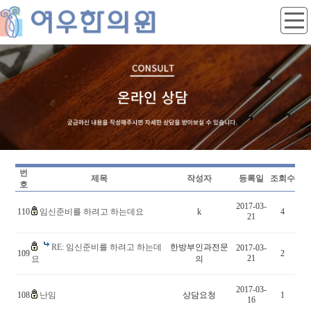
번
제목
작성자
등록일
조회수
호
2017-03-
110
임신준비를 하려고 하는데요
k
4
21
RE: 임신준비를 하려고 하는데
한방부인과전문
2017-03-
109
2
21
요
의
2017-03-
108
난임
상담요청
1
16