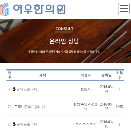
번
조회
제목
작성자
등록일
호
수
2016-03-
30
문의드립니다
천민지
2
24
한방부인과전문
2016-03-
29
RE: 문의드립니다
1665
25
의
2016-03-
28
문의드립니다
ㅇㅇㅇㅇㅇㅇ
2
16